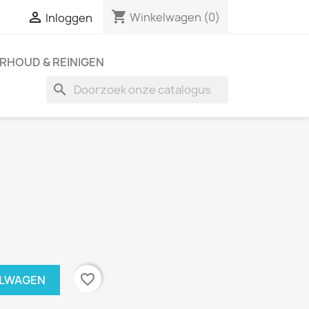
shopping_cart

Winkelwagen
(0)
Inloggen
RHOUD & REINIGEN
search
favorite_border
ELWAGEN